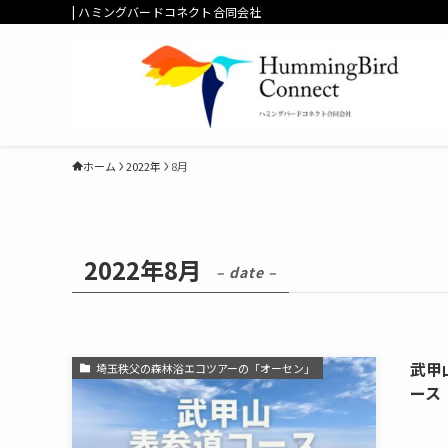
| ハミングバードコネクト合同会社
ホーム
2022年
8月
2022年8月
– date –
武甲
埼玉秩父の森林浴エコツアーの「オーセン」
ース